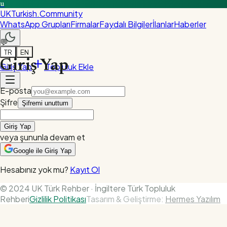
u
UKTurkish
.
Community
WhatsApp Grupları
Firmalar
Faydalı Bilgiler
İlanlar
Haberler
💬
TR
EN
Giriş Yap
Giriş Yap
Topluluk Ekle
E-posta
Şifre
Şifremi unuttum
Giriş Yap
veya şununla devam et
Google ile Giriş Yap
Hesabınız yok mu?
Kayıt Ol
© 2024 UK Türk Rehber · İngiltere Türk Topluluk
Rehberi
Gizlilik Politikası
Tasarım & Geliştirme:
Hermes Yazılım