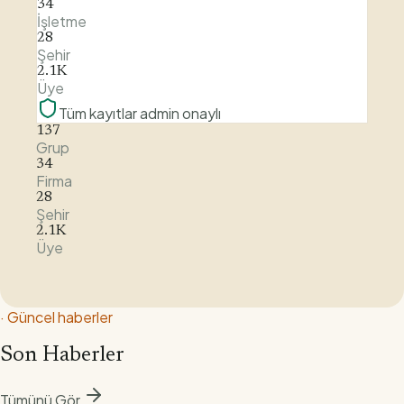
34
İşletme
28
Şehir
2.1K
Üye
Tüm kayıtlar admin onaylı
137
Grup
34
Firma
28
Şehir
2.1K
Üye
·
Güncel haberler
Son Haberler
Tümünü Gör