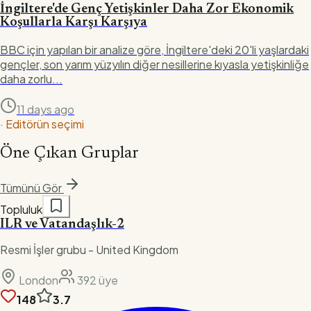
İngiltere'de Genç Yetişkinler Daha Zor Ekonomik
Koşullarla Karşı Karşıya
BBC için yapılan bir analize göre, İngiltere'deki 20'li yaşlardaki
gençler, son yarım yüzyılın diğer nesillerine kıyasla yetişkinliğe
daha zorlu...
11 days ago
·
Editörün seçimi
Öne Çıkan Gruplar
Tümünü Gör
Topluluk
ILR ve Vatandaşlık-2
Resmi İşler grubu - United Kingdom
London
392
üye
148
3.7