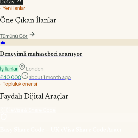
Detay
·
Yeni ilanlar
Öne Çıkan İlanlar
Tümünü Gör
💼
Deneyimli muhasebeci aranıyor
İş İlanları
London
£
40,000
about 1 month ago
·
Topluluk önerisi
Faydalı Dijital Araçlar
🇬🇧
eVisa & Share Code
Easy Share Code — UK eVisa Share Code Aracı