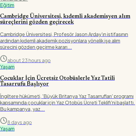
Eğitim
Cambridge Üniversitesi, kıdemli akademisyen alım
süreçlerini gözden geçirecek
Cambridge Üniversitesi, Profesör Jason Arday'ın istifasının
ardından kıdemli akademik pozisyonlara yönelik işe alım
sürecini gözden geçirme kararı...
about 23 hours ago
Yaşam
Çocuklar İçin Ücretsiz Otobüslerle Yaz Tatili
Tasarrufu Başlıyor
İngiltere hükümeti, 'Büyük Britanya Yaz Tasarrufları' programı
kapsamında çocuklar için Yaz Otobüs Ücreti Teklifi'ni başlattı.
Bu kampanya, yaz...
8 days ago
Yaşam