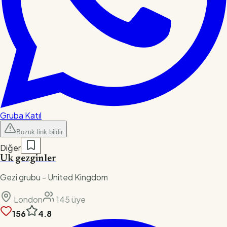
Gruba Katıl
Bozuk link bildir
Diğer
Uk gezginler
Gezi grubu - United Kingdom
London
145
üye
156
4.8