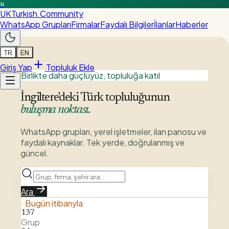
u
UKTurkish
.
Community
WhatsApp Grupları
Firmalar
Faydalı Bilgiler
İlanlar
Haberler
TR
EN
Giriş Yap
Topluluk Ekle
Birlikte daha güçlüyüz, topluluğa katıl
İngiltere'deki Türk topluluğunun
buluşma noktası.
WhatsApp grupları, yerel işletmeler, ilan panosu ve
faydalı kaynaklar. Tek yerde, doğrulanmış ve
güncel.
Ara
·
Bugün itibarıyla
137
Grup