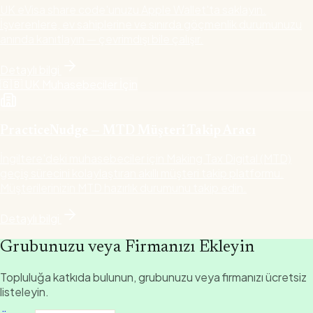
UK eVisa share code'unuzu Apple Wallet'ta saklayın.
İşverenlere, ev sahiplerine ve sınırda göçmenlik durumunuzu
anında kanıtlayın — çevrimdışı bile çalışır.
Detaylı bilgi
🇬🇧
UK Muhasebeciler İçin
PracticeNudge — MTD Müşteri Takip Aracı
İngiltere'deki muhasebeciler için Making Tax Digital (MTD)
geçiş sürecini kolaylaştıran akıllı müşteri takip platformu.
Müşterilerinizin MTD hazırlık durumunu takip edin.
Detaylı bilgi
Grubunuzu veya Firmanızı Ekleyin
Topluluğa katkıda bulunun, grubunuzu veya firmanızı ücretsiz
listeleyin.